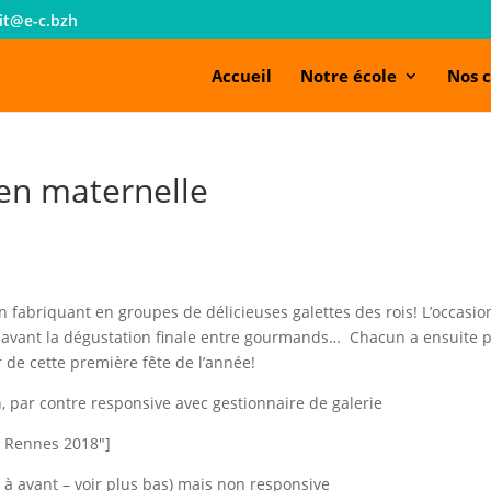
it@e-c.bzh
Accueil
Notre école
Nos c
 en maternelle
n fabriquant en groupes de délicieuses galettes des rois! L’occasio
tte avant la dégustation finale entre gourmands… Chacun a ensuite 
 de cette première fête de l’année!
, par contre responsive avec gestionnaire de galerie
& Rennes 2018″]
 à avant – voir plus bas) mais non responsive