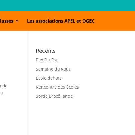
lasses
Les associations APEL et OGEC
Récents
Puy Du Fou
Semaine du goût
Ecole dehors
n de
Rencontre des écoles
pu
Sortie Brocéliande