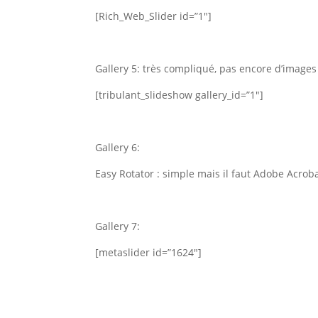
[Rich_Web_Slider id=”1″]
Gallery 5: très compliqué, pas encore d’images
[tribulant_slideshow gallery_id=”1″]
Gallery 6:
Easy Rotator : simple mais il faut Adobe Acrob
Gallery 7:
[metaslider id=”1624″]