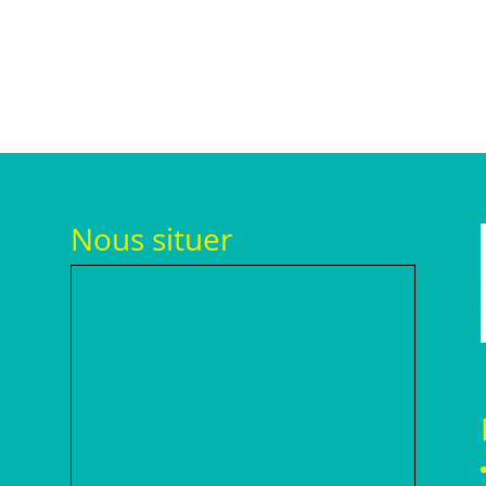
Nous situer
h