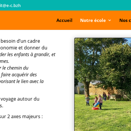
it@e-c.bzh
Accueil
Notre école
Nos c
 besoin d’un cadre
utonomie et donner du
er les enfants à grandir, et
êmes.
r le chemin du
faire acquérir des
risant le lien avec la
n voyage autour du
s.
sur 2 axes majeurs :