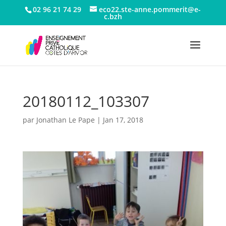
02 96 21 74 29
eco22.ste-anne.pommerit@e-
c.bzh
20180112_103307
par
Jonathan Le Pape
|
Jan 17, 2018