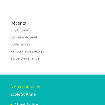
Récents
Puy Du Fou
Semaine du goût
Ecole dehors
Rencontre des écoles
Sortie Brocéliande
Nous contacter
Ecole St Anne
2 Hent Ar Mor