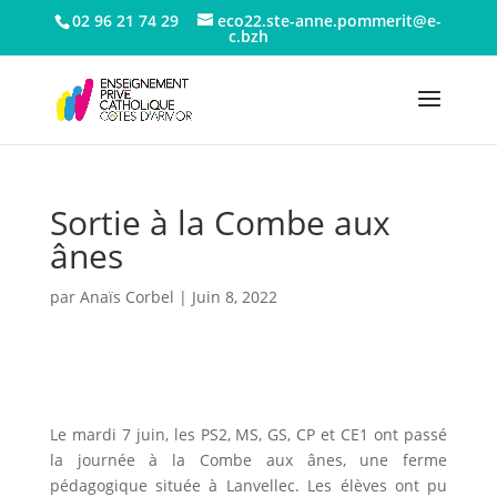
02 96 21 74 29
eco22.ste-anne.pommerit@e-
c.bzh
Sortie à la Combe aux
ânes
par
Anaïs Corbel
|
Juin 8, 2022
Le mardi 7 juin, les PS2, MS, GS, CP et CE1 ont passé
la journée à la Combe aux ânes, une ferme
pédagogique située à Lanvellec. Les élèves ont pu