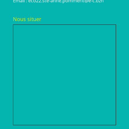
Email :
eco22.ste-anne.pommerit@e-c.bzh
Nous situer