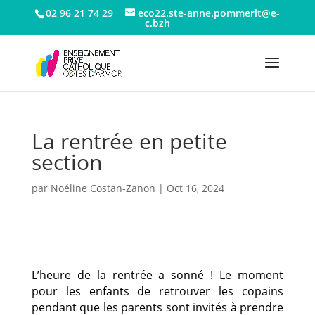
02 96 21 74 29
eco22.ste-anne.pommerit@e-
c.bzh
La rentrée en petite
section
par
Noéline Costan-Zanon
|
Oct 16, 2024
L’heure de la rentrée a sonné ! Le moment
pour les enfants de retrouver les copains
pendant que les parents sont invités à prendre