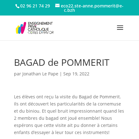
02 96 21 74 29
eco22.ste-anne.pommerit@e-
c.bzh
BAGAD de POMMERIT
par
Jonathan Le Pape
|
Sep 19, 2022
Les élèves ont reçu la visite du Bagad de Pommerit.
Ils ont découvert les particularités de la cornemuse
et du biniou. Et quel bruit impressionnant quand les
2 membres du bagad ont joué ensemble! Nous
espérons que cette visite ait pu donner à certains
enfants d’essayer à leur tour ces instruments!