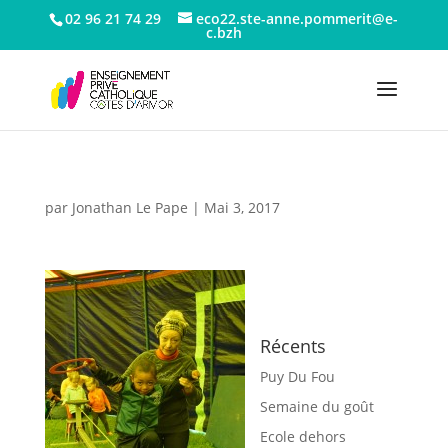
02 96 21 74 29
eco22.ste-anne.pommerit@e-
c.bzh
par
Jonathan Le Pape
|
Mai 3, 2017
Récents
Puy Du Fou
Semaine du goût
Ecole dehors